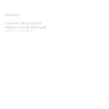
Adresse :
Les Amis des Sentiers
Maison Cécile Bocquet
160 Grande Rue
74930 REIGNIER-ESERY
Mails :
amisentiers.bureau@gmail.com
presidentADS74@gmail.com
tresorierADS74@gmail.com
asnettADS74@gmail.com
Protection des données :
Aucune donnée à caractère personnel n'est
collectée sur ce site.
© 2023 par Les amis des sentiers (Nathalie
P.) - Crée avec
Wix.com
https://www.facebook.com/LesAmisDes
Sentiers/