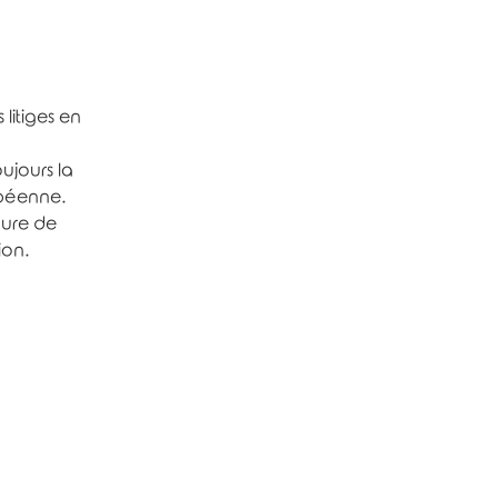
litiges en
oujours la
opéenne.
dure de
ion.