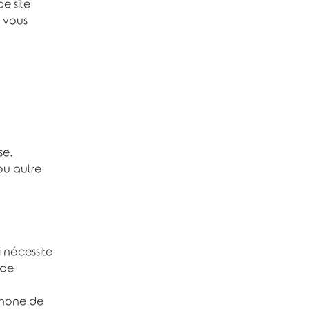
e site
 vous
se.
ou autre
i nécessite
 de
phone de