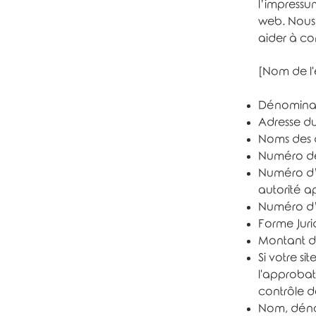
l’impressu
web. Nous
aider à co
[Nom de l'
Dénominati
Adresse du 
Noms des d
Numéro de 
Numéro d’e
autorité ap
Numéro d’i
Forme Juri
Montant du
Si votre s
l'approbat
contrôle doi
Nom, déno