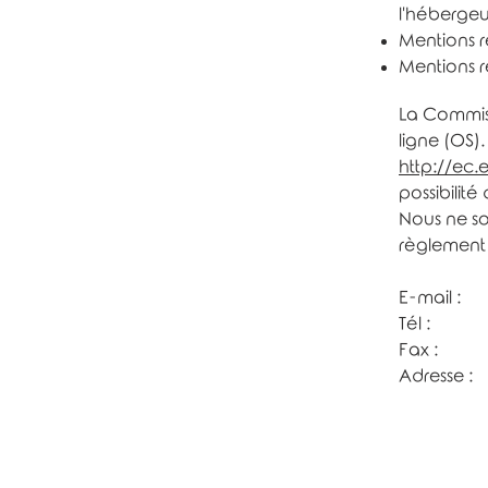
l'hébergeur
Mentions re
Mentions re
La Commiss
ligne (OS).
http://ec
possibilit
Nous ne so
règlement 
E-mail :
Tél :
Fax :
Adresse :