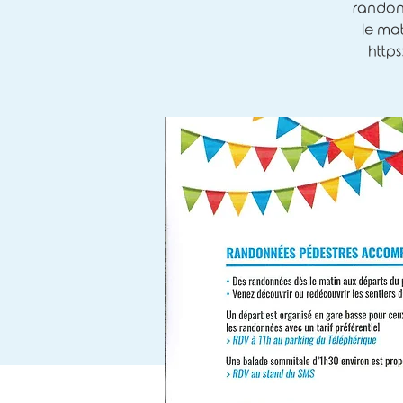
randon
le mat
http