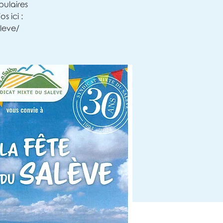
ulaires
s ici :
leve/