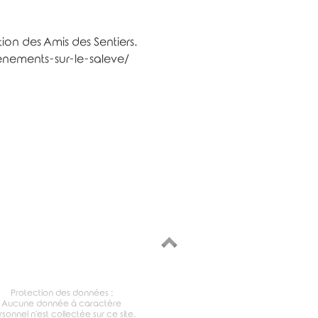
ion des Amis des Sentiers.
venements-sur-le-saleve/ 
Protection des données :
Aucune donnée à caractère
sonnel n'est collectée sur ce site.