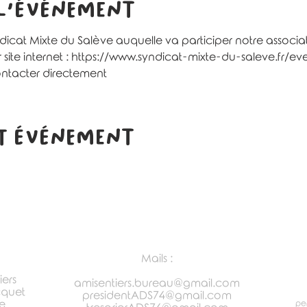
 l'événement
dicat Mixte du Salève auquelle va participer notre associat
ur site internet : https://www.syndicat-mixte-du-saleve.fr/e
ontacter directement
t événement
Mails :
iers
amisentiers.bureau@gmail.com
cquet
presidentADS74@gmail.com
e
per